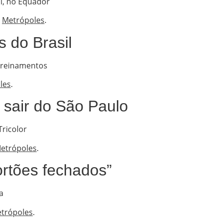
il, no Equador
m
Metrópoles
.
s do Brasil
 treinamentos
les
.
a sair do São Paulo
ricolor
etrópoles
.
ortões fechados”
a
trópoles
.