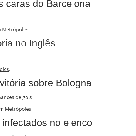
s caras do Barcelona
m
Metrópoles
.
ria no Inglês
oles
.
vitória sobre Bologna
hances de gols
em
Metrópoles
.
 infectados no elenco