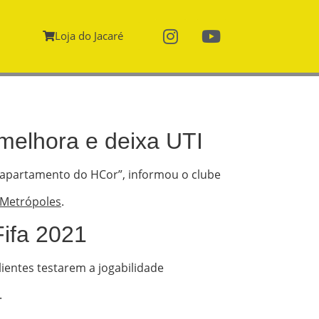
Loja do Jacaré
melhora e deixa UTI
 apartamento do HCor”, informou o clube
Metrópoles
.
Fifa 2021
entes testarem a jogabilidade
.