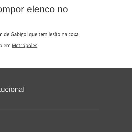
ompor elenco no
ém de Gabigol que tem lesão na coxa
ro em
Metrópoles
.
itucional