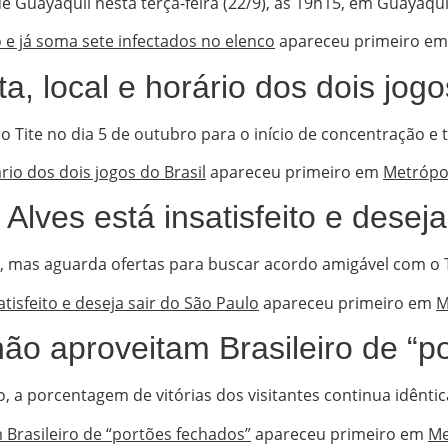
 Guayaquil nesta terça-feira (22/9), às 19h15, em Guayaqu
 e já soma sete infectados no elenco
apareceu primeiro e
ta, local e horário dos dois jogo
o Tite no dia 5 de outubro para o início de concentração e
ário dos dois jogos do Brasil
apareceu primeiro em
Metrópo
 Alves está insatisfeito e desej
 mas aguarda ofertas para buscar acordo amigável com o T
atisfeito e deseja sair do São Paulo
apareceu primeiro em
M
não aproveitam Brasileiro de “p
 porcentagem de vitórias dos visitantes continua idêntic
 Brasileiro de “portões fechados”
apareceu primeiro em
Me