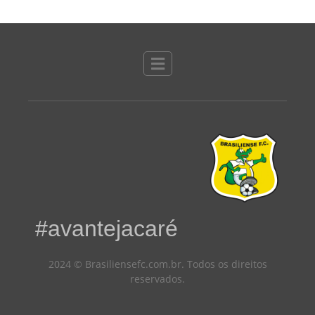
#avantejacaré
2024 © Brasiliensefc.com.br. Todos os direitos
reservados.