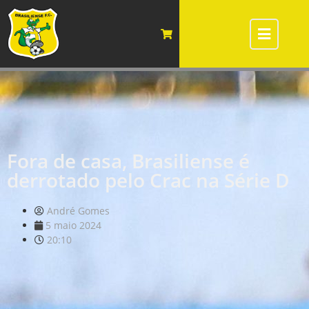
Fora de casa, Brasiliense é
derrotado pelo Crac na Série D
André Gomes
5 maio 2024
20:10