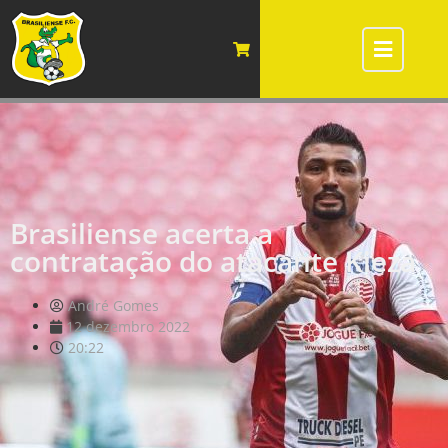
Brasiliense acerta a
contratação do atacante Kieza
André Gomes
12 dezembro 2022
20:22