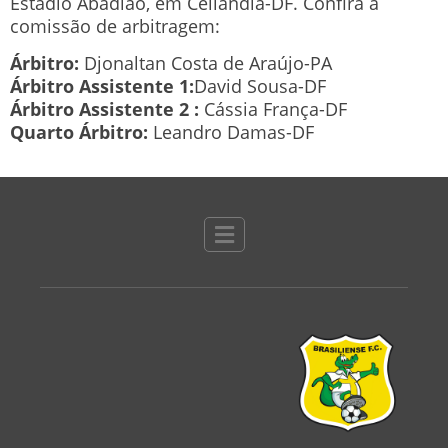
Estádio Abadião, em Ceilândia-DF. Confira a
comissão de arbitragem:
Árbitro:
Djonaltan Costa de Araújo-PA
Árbitro Assistente 1:
David Sousa-DF
Árbitro Assistente 2 :
Cássia França-DF
Quarto Árbitro:
Leandro Damas-DF