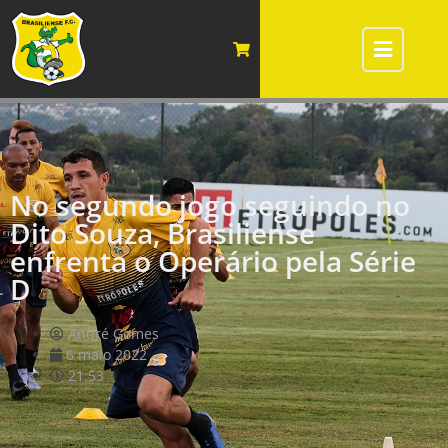
No segundo jogo seguindo no
Dito Souza, Brasiliense
enfrenta o Operário pela Série
D
André Gomes
6 maio 2022
21:53