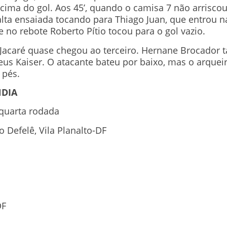
ima do gol. Aos 45’, quando o camisa 7 não arriscou 
lta ensaiada tocando para Thiago Juan, que entrou na
e no rebote Roberto Pítio tocou para o gol vazio.
 Jacaré quase chegou ao terceiro. Hernane Brocador 
us Kaiser. O atacante bateu por baixo, mas o arqueir
 pés.
NDIA
 quarta rodada
 Defelê, Vila Planalto-DF
DF