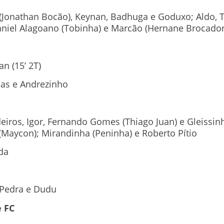
Jonathan Bocão), Keynan, Badhuga e Goduxo; Aldo, Tar
niel Alagoano (Tobinha) e Marcão (Hernane Brocador
an (15’ 2T)
as e Andrezinho
eiros, Igor, Fernando Gomes (Thiago Juan) e Gleissi
 (Maycon); Mirandinha (Peninha) e Roberto Pítio
da
 Pedra e Dudu
 FC