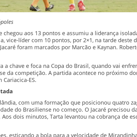
poles
e chegou aos 13 pontos e assumiu a liderança isolad
a, vice-líder com 10 pontos, por 2×1, na tarde deste 
o Jacaré foram marcados por Marcão e Kaynan. Robert
a a chave e foca na Copa do Brasil, quando vai enfren
fase da competição. A partida acontece no próximo do
 Cariacica-ES.
ntada
ilândia, com uma formação que posicionou quatro zagu
idade do Brasiliense no começo. O Jacaré precisou d
. Aos dois minutos, Tarta levantou na cobrança de e
s, esticando a bola para a velocidade de Mirandinha