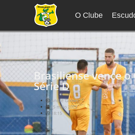
O Clube
Escud
Brasiliense vence o 
Série D
André Gomes
15 maio 2022
18:15