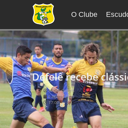
O Clube
Escud
Defelê recebe clássi
André Gomes
6 agosto 2021
17:00