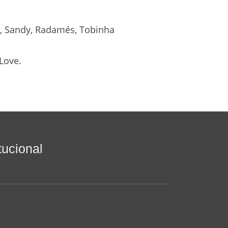
a, Sandy, Radamés, Tobinha
Love.
itucional