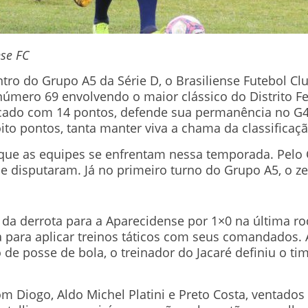
nse FC
ro do Grupo A5 da Série D, o Brasiliense Futebol C
número 69 envolvendo o maior clássico do Distrito Fe
locado com 14 pontos, defende sua permanência no G
ito pontos, tanta manter viva a chama da classificaçã
 que as equipes se enfrentam nessa temporada. Pelo 
e disputaram. Já no primeiro turno do Grupo A5, o ze
 da derrota para a Aparecidense por 1×0 na última ro
 para aplicar treinos táticos com seus comandados. 
 de posse de bola, o treinador do Jacaré definiu o t
m Diogo, Aldo Michel Platini e Preto Costa, ventado