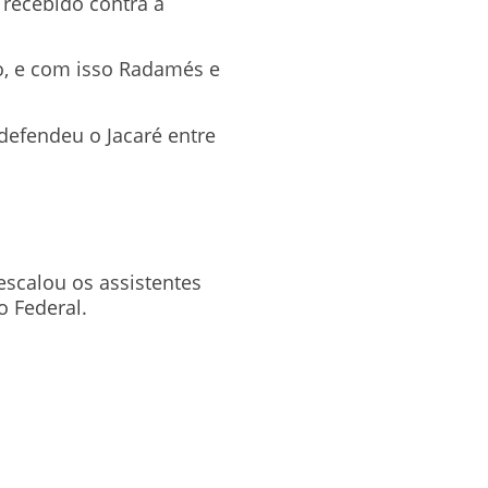
 recebido contra a
do, e com isso Radamés e
defendeu o Jacaré entre
escalou os assistentes
o Federal.