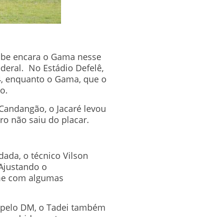
lube encara o Gama nesse
deral. No Estádio Defelê,
4, enquanto o Gama, que o
o.
Candangão, o Jacaré levou
ro não saiu do placar.
dada, o técnico Vilson
Ajustando o
ime com algumas
s pelo DM, o Tadei também