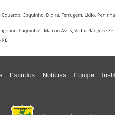
;
s Eduardo, Coquinho, Didira, Ferrugem, Lídio, Peninh
lagoano, Luquinhas, Maicon Assis, Victor Rangel e Zé 
 FC
e
Escudos
Notícias
Equipe
Inst