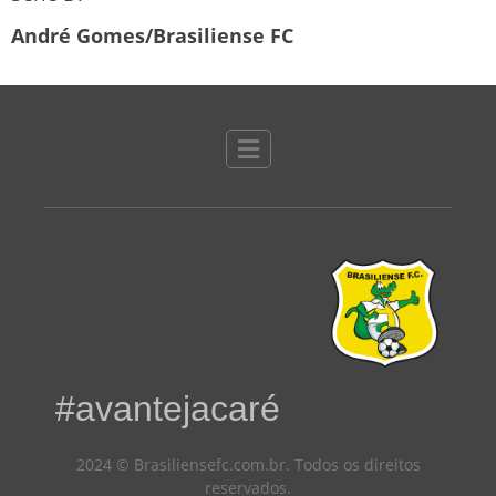
André Gomes/Brasiliense FC
#avantejacaré
2024 © Brasiliensefc.com.br. Todos os direitos
reservados.