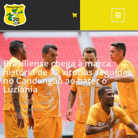
Brasiliense chega à marca
história de 12 vitorias seguidas
no Candangão ao bater o
Luziânia
André Gomes
2 maio 2021
17:45