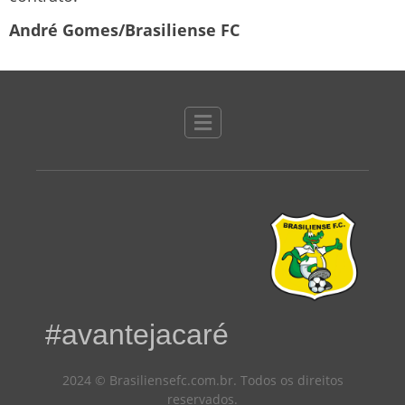
André Gomes/Brasiliense FC
#avantejacaré
2024 © Brasiliensefc.com.br. Todos os direitos
reservados.