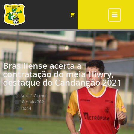
Brasiliense acerta a
contratação do meia Hiwry,
destaque do Candangão 2021
André Gomes
18 maio 2021
16:44