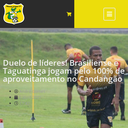
Duelo de líderes! Brasiliense e
Taguatinga jogam pelo 100% de
aproveitamento no Candangão
André Gomes
5 abril 2021
17:42