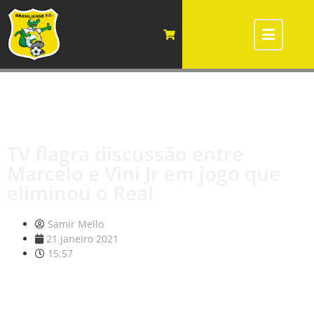
TV flagra discussão entre
Marcelo e Vini Jr em jogo que
eliminou o Real
Samir Mello
21 janeiro 2021
15:57