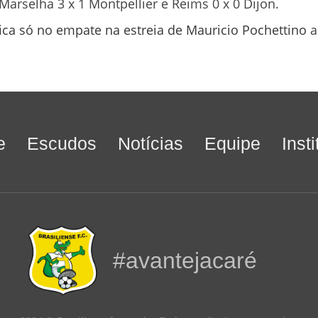
arselha 3 x 1 Montpellier e Reims 0 x 0 Dijon.
ca só no empate na estreia de Mauricio Pochettino
a
e
Escudos
Notícias
Equipe
Inst
#avantejacaré