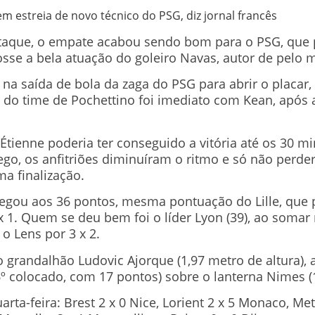
 estreia de novo técnico do PSG, diz jornal francês
aque, o empate acabou sendo bom para o PSG, que p
sse a bela atuação do goleiro Navas, autor de pelo m
a saída de bola da zaga do PSG para abrir o placar,
o time de Pochettino foi imediato com Kean, após ass
Étienne poderia ter conseguido a vitória até os 30 
ego, os anfitriões diminuíram o ritmo e só não perde
a finalização.
egou aos 36 pontos, mesma pontuação do Lille, que
 x 1. Quem se deu bem foi o líder Lyon (39), ao somar
o Lens por 3 x 2.
 grandalhão Ludovic Ajorque (1,97 metro de altura), au
6º colocado, com 17 pontos) sobre o lanterna Nimes (
rta-feira: Brest 2 x 0 Nice, Lorient 2 x 5 Monaco, Me