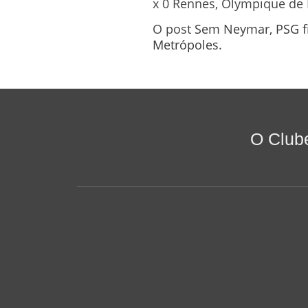
x 0 Rennes, Olympique de M
O post
Sem Neymar, PSG fi
Metrópoles
.
O Club