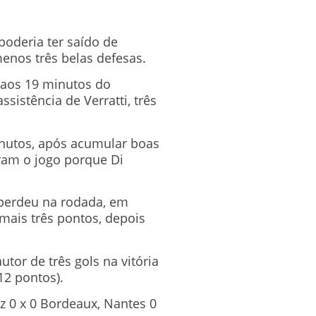
oderia ter saído de
enos três belas defesas.
 aos 19 minutos do
istência de Verratti, três
minutos, após acumular boas
ram o jogo porque Di
 perdeu na rodada, em
 mais três pontos, depois
tor de três gols na vitória
12 pontos).
tz 0 x 0 Bordeaux, Nantes 0