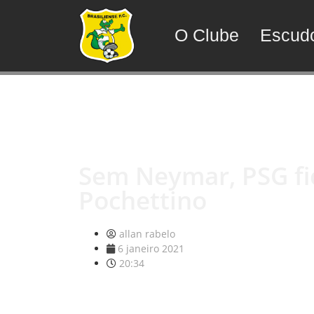
O Clube
Escud
Sem Neymar, PSG fic
Pochettino
allan rabelo
6 janeiro 2021
20:34