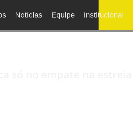
os
Notícias
Equipe
Institucional
a só no empate na estreia