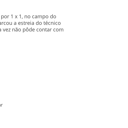
, por 1 x 1, no campo do
rcou a estreia do técnico
a vez não pôde contar com
ar