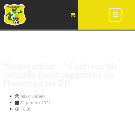
“Se organizar…” Conheça hit
cantado pelos jogadores do
Flamengo no DF
allan rabelo
22 janeiro 2021
10:09