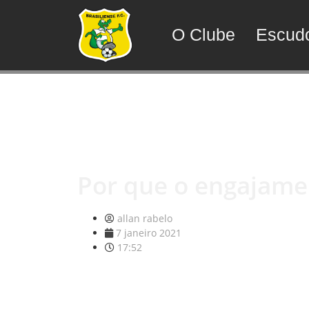
O Clube
Escud
Por que o engajamen
allan rabelo
7 janeiro 2021
17:52