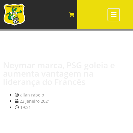
Neymar marca, PSG goleia e
aumenta vantagem na
liderança do Francês
allan rabelo
22 janeiro 2021
19:31