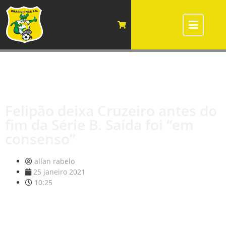
Felipão deixa Cruzeiro antes do
fim da Série B. Saída foi “em
consenso”
allan rabelo
25 janeiro 2021
10:25