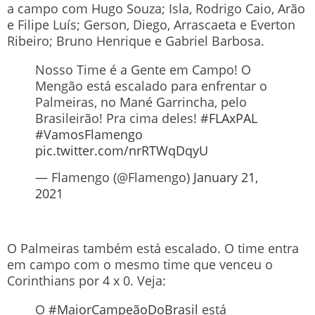
a campo com Hugo Souza; Isla, Rodrigo Caio, Arão
e Filipe Luís; Gerson, Diego, Arrascaeta e Everton
Ribeiro; Bruno Henrique e Gabriel Barbosa.
Nosso Time é a Gente em Campo! O
Mengão está escalado para enfrentar o
Palmeiras, no Mané Garrincha, pelo
Brasileirão! Pra cima deles!
#FLAxPAL
#VamosFlamengo
pic.twitter.com/nrRTWqDqyU
— Flamengo (@Flamengo)
January 21,
2021
O Palmeiras também está escalado. O time entra
em campo com o mesmo time que venceu o
Corinthians por 4 x 0. Veja:
O
#MaiorCampeãoDoBrasil
está