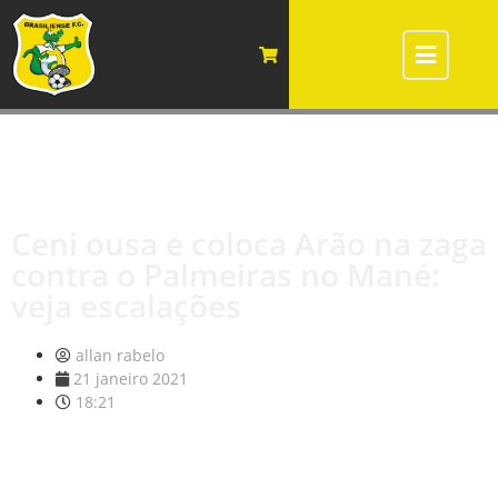
Ceni ousa e coloca Arão na zaga
contra o Palmeiras no Mané:
veja escalações
allan rabelo
21 janeiro 2021
18:21