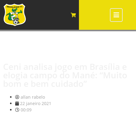
Ceni analisa jogo em Brasília e
elogia campo do Mané: “Muito
bom e bem cuidado”
allan rabelo
22 janeiro 2021
00:09