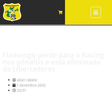
Flamengo perde para o Racing
nos pênaltis e está eliminado
da Libertadores
allan rabelo
1 dezembro 2020
23:37