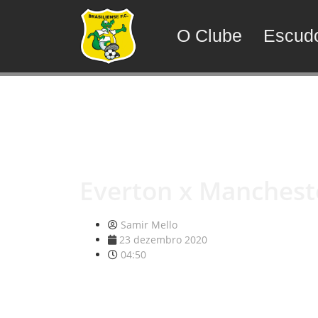
O Clube
Escud
Everton x Mancheste
Samir Mello
23 dezembro 2020
04:50