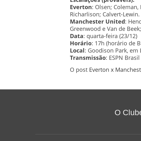
Everton
: Olsen; Coleman,
Richarlison; Calvert-Lewin
Manchester United
: Hend
Greenwood e Van de Beek;
Data
: quarta-feira (23/12)
Horário
: 17h (horário de Br
Local
: Goodison Park, em 
Transmissão
: ESPN Brasil
O post
Everton x Mancheste
O Club