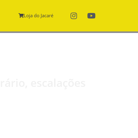
Loja do Jacaré
rário, escalações