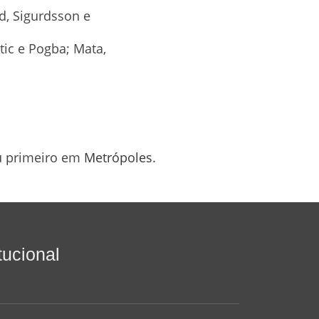
d, Sigurdsson e
tic e Pogba; Mata,
 primeiro em
Metrópoles
.
itucional