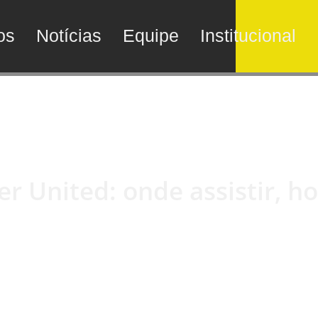
os
Notícias
Equipe
Institucional
r United: onde assistir, ho