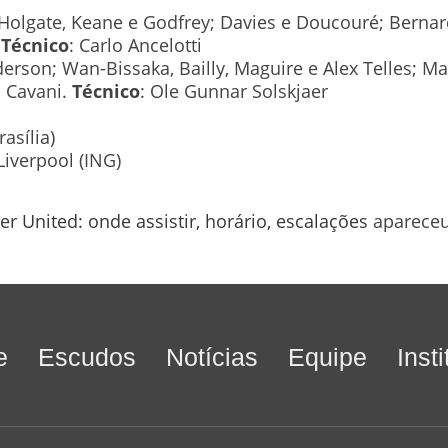
 Holgate, Keane e Godfrey; Davies e Doucouré; Bernar
.
Técnico
: Carlo Ancelotti
erson; Wan-Bissaka, Bailly, Maguire e Alex Telles; Ma
 Cavani.
Técnico
: Ole Gunnar Solskjaer
asília)
Liverpool (ING)
r United: onde assistir, horário, escalações
apareceu
e
Escudos
Notícias
Equipe
Inst