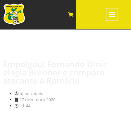
Empolgou! Fernando Diniz
elogia Brenner e compara
atacante a Romário
allan rabelo
27 dezembro 2020
11:44