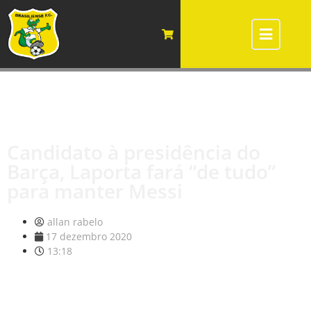
Candidato à presidência do
Barça, Laporta fará “de tudo”
para manter Messi
allan rabelo
17 dezembro 2020
13:18