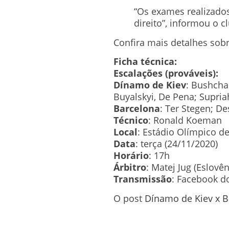
“Os exames realizados
direito”, informou o c
Confira mais detalhes sobr
Ficha técnica:
Escalações (prováveis):
Dínamo de Kiev
: Bushcha
Buyalskyi, De Pena; Supri
Barcelona
: Ter Stegen; De
Técnico
: Ronald Koeman
Local
: Estádio Olímpico de
Data
: terça (24/11/2020)
Horário
: 17h
Árbitro
: Matej Jug (Eslovên
Transmissão
: Facebook do
O post
Dínamo de Kiev x Ba