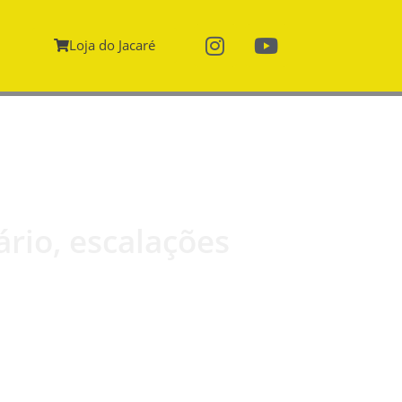
Loja do Jacaré
ário, escalações