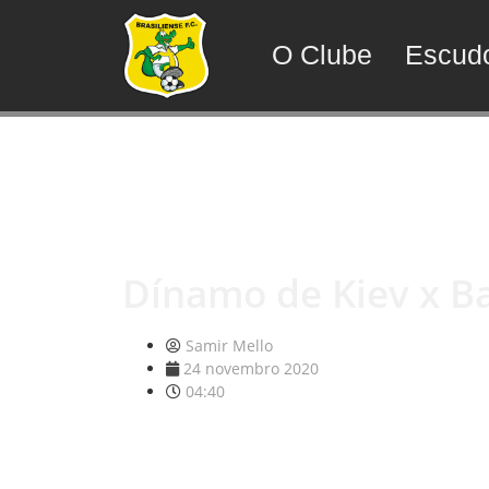
O Clube
Escud
Dínamo de Kiev x Bar
Samir Mello
24 novembro 2020
04:40