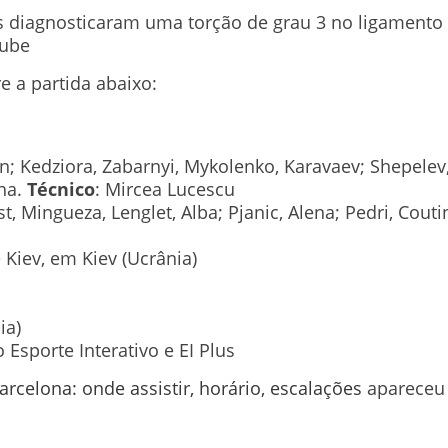
 diagnosticaram uma torção de grau 3 no ligamento l
lube
e a partida abaixo:
n; Kedziora, Zabarnyi, Mykolenko, Karavaev; Shepele
aha.
Técnico
: Mircea Lucescu
st, Mingueza, Lenglet, Alba; Pjanic, Alena; Pedri, Co
 Kiev, em Kiev (Ucrânia)
ia)
 Esporte Interativo e EI Plus
rcelona: onde assistir, horário, escalações
apareceu