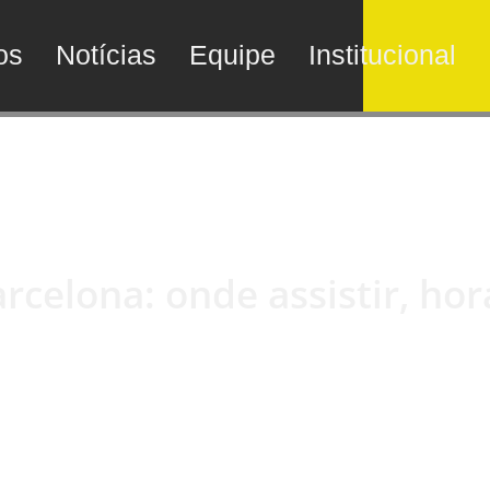
os
Notícias
Equipe
Institucional
celona: onde assistir, hor