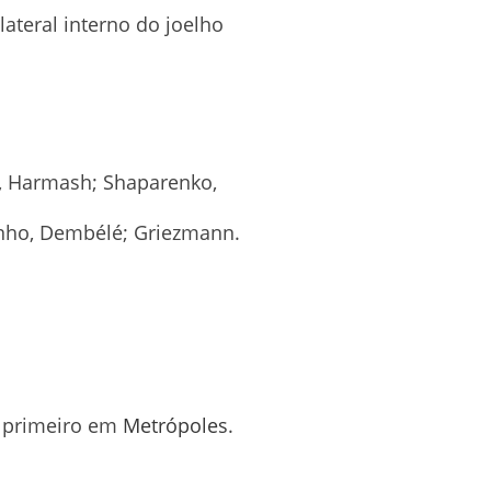
ateral interno do joelho
v, Harmash; Shaparenko,
utinho, Dembélé; Griezmann.
 primeiro em
Metrópoles
.