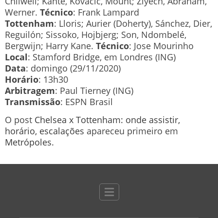
Chilwell; Kanté, Kovacic, Mount; Ziyech, Abraham,
Werner.
Técnico
: Frank Lampard
Tottenham
: Lloris; Aurier (Doherty), Sánchez, Dier,
Reguilón; Sissoko, Hojbjerg; Son, Ndombelé,
Bergwijn; Harry Kane.
Técnico
: Jose Mourinho
Local
: Stamford Bridge, em Londres (ING)
Data
: domingo (29/11/2020)
Horário
: 13h30
Arbitragem
: Paul Tierney (ING)
Transmissão
: ESPN Brasil
O post
Chelsea x Tottenham: onde assistir,
horário, escalações
apareceu primeiro em
Metrópoles
.