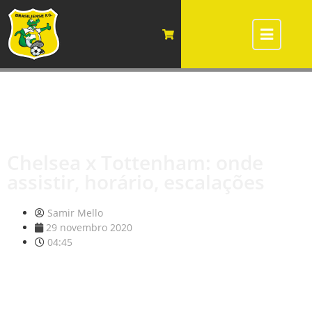
Chelsea x Tottenham: onde
assistir, horário, escalações
Samir Mello
29 novembro 2020
04:45