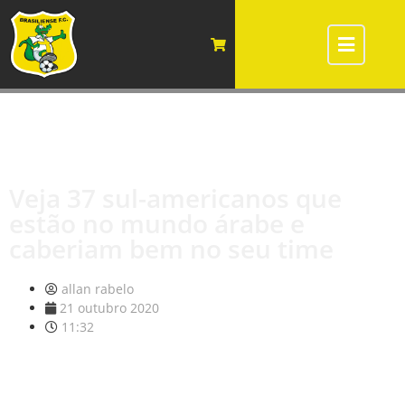
Veja 37 sul-americanos que
estão no mundo árabe e
caberiam bem no seu time
allan rabelo
21 outubro 2020
11:32