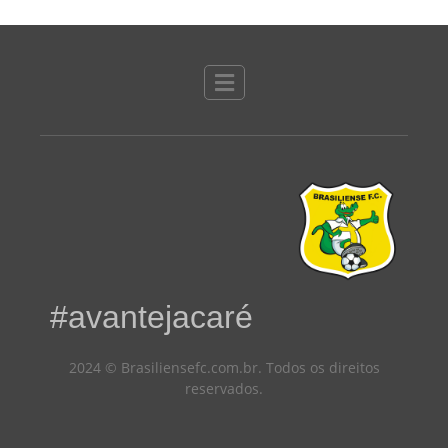
#avantejacaré
2024 © Brasiliensefc.com.br. Todos os direitos
reservados.