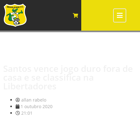
Santos vence jogo duro fora de
casa e se classifica na
Libertadores
allan rabelo
1 outubro 2020
21:01