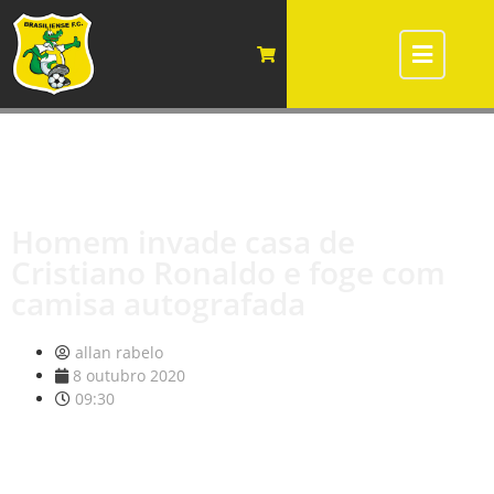
Homem invade casa de
Cristiano Ronaldo e foge com
camisa autografada
allan rabelo
8 outubro 2020
09:30