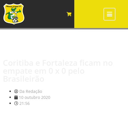
Coritiba e Fortaleza ficam no
empate em 0 x 0 pelo
Brasileirão
Da Redação
10 outubro 2020
21:56