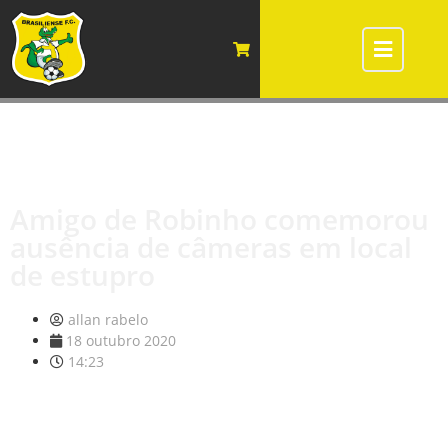
Amigo de Robinho comemorou
ausência de câmeras em local
de estupro
allan rabelo
18 outubro 2020
14:23