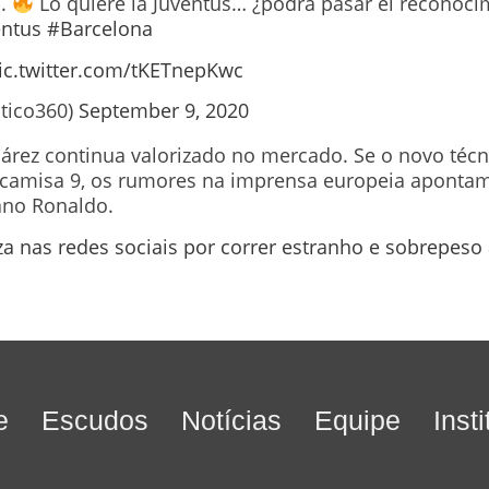
a.
Lo quiere la Juventus… ¿podrá pasar el reconoc
entus
#Barcelona
ic.twitter.com/tKETnepKwc
tico360)
September 9, 2020
Suárez continua valorizado no mercado. Se o novo téc
camisa 9, os rumores na imprensa europeia apontam
iano Ronaldo.
iza nas redes sociais por correr estranho e sobrepeso
e
Escudos
Notícias
Equipe
Inst