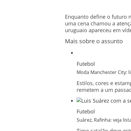
Enquanto define o futuro 
uma cena chamou a atençã
uruguaio apareceu em víde
Mais sobre o assunto
Futebol
Moda Manchester City: l
Estilos, cores e esta
remetem a um passad
Futebol
Suárez, Rafinha: veja li
Time catalão deve est