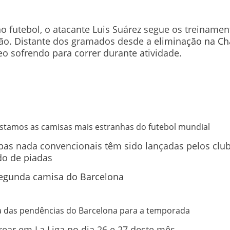
no futebol, o atacante Luis Suárez segue os treiname
o. Distante dos gramados desde a
eliminação na C
o sofrendo para correr durante atividade.
istamos as camisas mais estranhas do futebol mundial
mpas nada convencionais têm sido lançadas pelos club
o de piadas
sta das pendências do Barcelona para a temporada
rear em La Liga no dia 26 e 27 deste mês