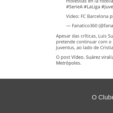
molestias en la rodill
#SerieA
#LaLiga
#Juv
Video: FC Barcelona
p
— Fanatico360 (@fana
Apesar das críticas, Luis 
pretende continuar com o 
Juventus, ao lado de Crist
O post
Vídeo. Suárez viral
Metrópoles
.
O Club