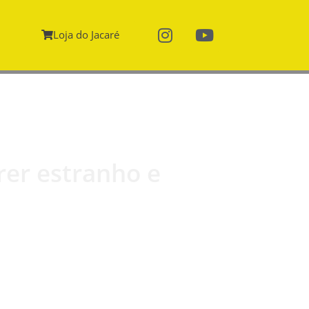
Loja do Jacaré
rrer estranho e