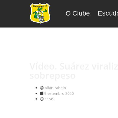
O Clube
Escud
Vídeo. Suárez virali
sobrepeso
allan rabelo
9 setembro 2020
11:45