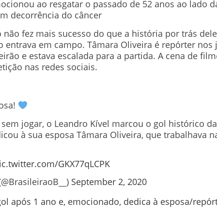
ocionou ao resgatar o passado de 52 anos ao lado da
m decorrência do câncer
 não fez mais sucesso do que a história por trás dele
 entrava em campo. Tâmara Oliveira é repórter nos
leirão e estava escalada para a partida. A cena de fi
etição nas redes sociais.
hosa!
sem jogar, o Leandro Kível marcou o gol histórico da 
icou à sua esposa Tâmara Oliveira, que trabalhava n
ic.twitter.com/GKX77qLCPK
 (@BrasileiraoB__)
September 2, 2020
gol após 1 ano e, emocionado, dedica à esposa/repór