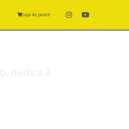
Loja do Jacaré
o, dedica à