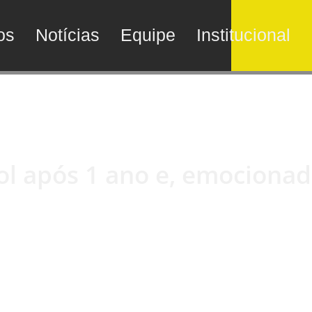
os
Notícias
Equipe
Institucional
gol após 1 ano e, emocionad