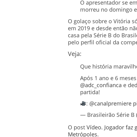
O apresentador se em
morreu no domingo e
O golaço sobre o Vitória só
em 2019 e desde então não
casa pela Série B do Brasi
pelo perfil oficial da comp
Veja:
Que história maravil
Após 1 ano e 6 meses 
@adc_confianca
e ded
partida!
:
@canalpremiere
p
— Brasileirão Série B
O post
Vídeo. Jogador faz 
Metrópoles
.