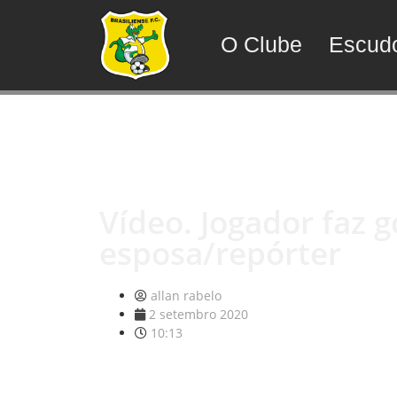
O Clube
Escud
Vídeo. Jogador faz 
esposa/repórter
allan rabelo
2 setembro 2020
10:13