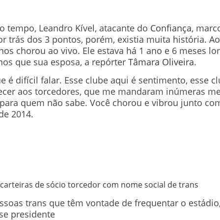
 tempo, Leandro Kível, atacante do
Confiança
, marco
r trás dos 3 pontos, porém, existia muita história. Ao
anos chorou ao vivo. Ele estava há 1 ano e 6 meses l
os que sua esposa, a repórter
Tâmara Oliveira
.
 é difícil falar. Esse clube aqui é sentimento, esse c
decer aos torcedores, que me mandaram inúmeras me
para quem não sabe. Você chorou e vibrou junto com
de 2014.
carteiras de sócio torcedor com nome social de trans
essoas trans que têm vontade de frequentar o estádi
sse presidente