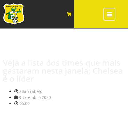
Veja a lista dos times que mais
gastaram nesta janela; Chelsea
é o líder
allan rabelo
9 setembro 2020
05:00