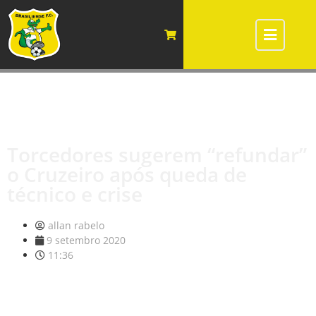
Torcedores sugerem “refundar”
o Cruzeiro após queda de
técnico e crise
allan rabelo
9 setembro 2020
11:36