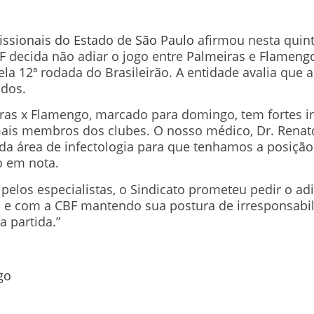
fissionais do Estado de São Paulo
afirmou nesta quint
F
decida não adiar o jogo entre
Palmeiras
e
Flameng
pela 12ª rodada do Brasileirão. A entidade avalia que a
idos.
ras x Flamengo, marcado para domingo, tem fortes in
emais membros dos clubes. O nosso médico, Dr. Renat
 da área de infectologia para que tenhamos a posiçã
to em nota.
pelos especialistas, o Sindicato prometeu pedir o ad
, e com a CBF mantendo sua postura de irresponsabi
a partida.”