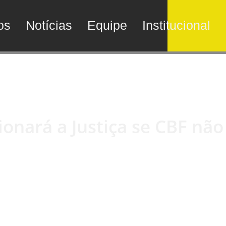
os
Notícias
Equipe
Institucional
ionará a Justiça se CBF não