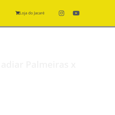
Loja do Jacaré
 adiar Palmeiras x