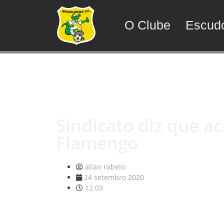
O Clube
Escud
Sindicato diz que ac
Flamengo
allan rabelo
24 setembro 2020
12:03