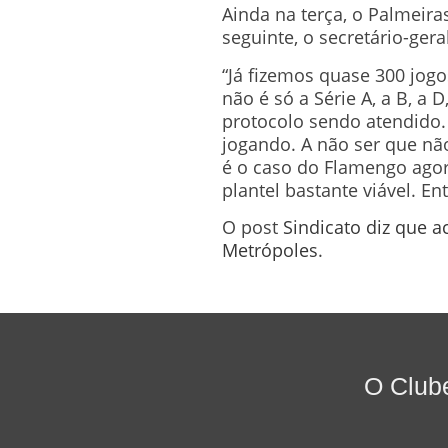
Ainda na terça, o Palmeira
seguinte, o secretário-ger
“Já fizemos quase 300 jogo
não é só a Série A, a B, a
protocolo sendo atendido. 
jogando. A não ser que nã
é o caso do Flamengo agor
plantel bastante viável. E
O post
Sindicato diz que a
Metrópoles
.
O Club