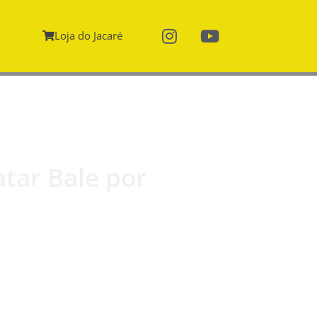
Loja do Jacaré
tar Bale por