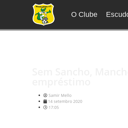
O Clube
Escud
Sem Sancho, Manche
empréstimo
Samir Mello
14 setembro 2020
17:05