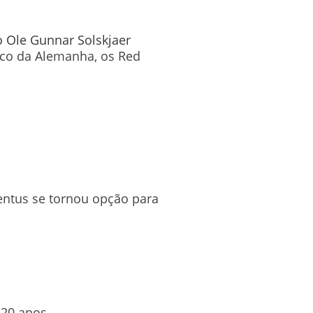
o Ole Gunnar Solskjaer
nico da Alemanha, os Red
entus se tornou opção para
 20 anos