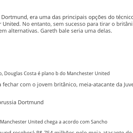
 Dortmund, era uma das principais opções do técnic
r United
. No entanto, sem sucesso para tirar o britâ
m alternativas. Gareth bale seria uma delas.
, Douglas Costa é plano b do Manchester United
 fechar com o jovem britânico, meia-atacante da Juv
: Manchester United chega a acordo com Sancho
mund receberá R$ 754 milhões pelo meia-atacante de