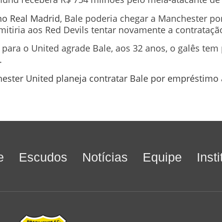
no Real Madrid
, Bale poderia chegar a Manchester po
itiria aos Red Devils tentar novamente a contrataçã
para o United agrade Bale, aos 32 anos, o galês tem
.
ster United planeja contratar Bale por empréstimo
e
Escudos
Notícias
Equipe
Inst