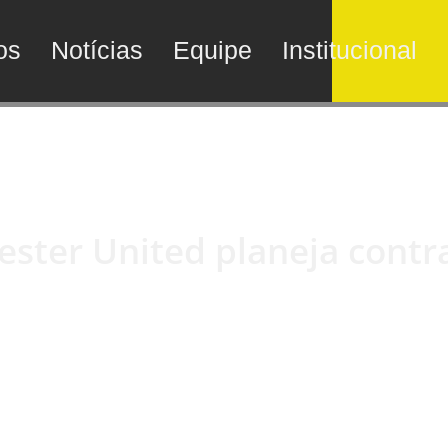
os
Notícias
Equipe
Institucional
ster United planeja contra