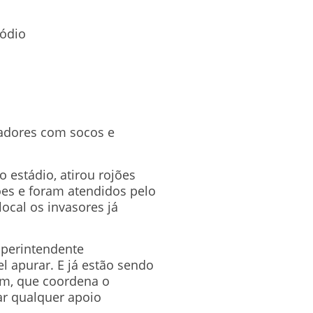
sódio
gadores com socos e
 estádio, atirou rojões
ões e foram atendidos pelo
cal os invasores já
perintendente
el apurar. E já estão sendo
m, que coordena o
ar qualquer apoio