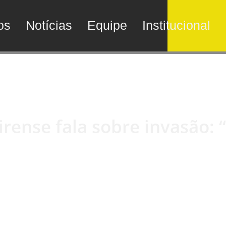
os
Notícias
Equipe
Institucional
irense fala sobre invasão: 