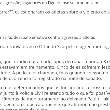
 e agressão, jogadores do Figueirense se pronunciam
rrer?”, questionaram os atletas sobre o violento epi
ense faz desabafo emotivo contra agressão a atletas
edores invadiram o Orlando Scarpelli e agrediram jo
, que invadiu o gramado, após derrubar o portão 8 do
e estavam em treinamento. Cinco deles sofreram les
ube. A polícia foi chamada, mas quando chegou no lo
de ocorrência foi registrado na noite de sábado.
o nós determinamos que os funcionários e nosso su
 junto à Polícia Civil relatando tudo o que foi possív
 câmeras de monitoramento ao delegado Paulo Haki
esidente do clube catarinense, que afirmou não prest
ida organizada do clube.