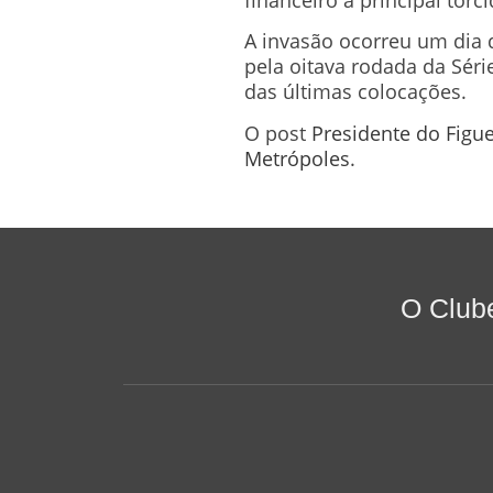
A invasão ocorreu um dia d
pela oitava rodada da Séri
das últimas colocações.
O post
Presidente do Figue
Metrópoles
.
O Club