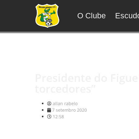
O Clube
Escud
Presidente do Figue
torcedores”
allan rabelo
7 setembro 2020
12:58