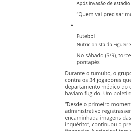
Após invasão de estádio
“Quem vai precisar mo
Futebol
Nutricionista do Figueir
No sábado (5/9), torc
pontapés
Durante o tumulto, o grupo
contra os 34 jogadores qu
departamento médico do cl
haviam fugido. Um boletim 
“Desde o primeiro moment
administrativo registrassem
encaminhada imagens das
inquérito”, continuou o pr
financeiro à principal torc