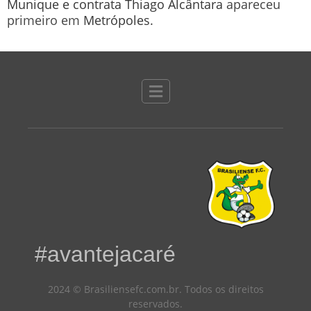
Munique e contrata Thiago Alcântara
apareceu
primeiro em
Metrópoles
.
#avantejacaré
2024 © Brasiliensefc.com.br. Todos os direitos
reservados.