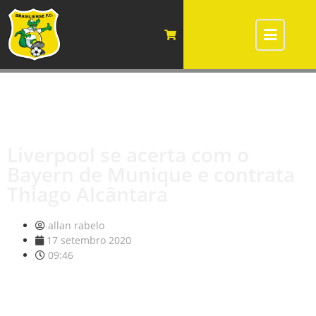
Liverpool se acerta com o
Bayern de Munique e contrata
Thiago Alcântara
allan rabelo
17 setembro 2020
09:46