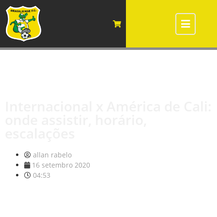
Internacional x América de Cali:
onde assistir, horário,
escalações
allan rabelo
16 setembro 2020
04:53