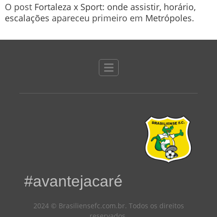
O post
Fortaleza x Sport: onde assistir, horário,
escalações
apareceu primeiro em
Metrópoles
.
#avantejacaré
2024 © Brasiliensefc.com.br. Todos os direitos
reservados.