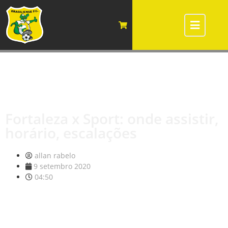
Fortaleza x Sport: onde assistir,
horário, escalações
allan rabelo
9 setembro 2020
04:50