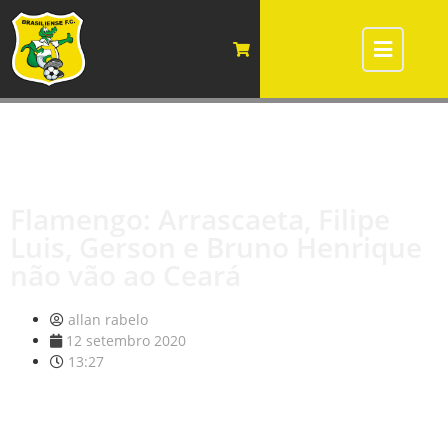
Flamengo: Arrascaeta, Filipe
Luis, Gerson e Bruno Henrique
não vão ao Ceará
allan rabelo
12 setembro 2020
13:27