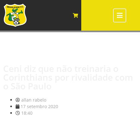
Ceni diz que não treinaria o
Corinthians por rivalidade com
o São Paulo
allan rabelo
17 setembro 2020
18:40