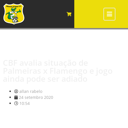
CBF avalia situação de
Palmeiras x Flamengo e jogo
ainda pode ser adiado
allan rabelo
24 setembro 2020
10:54