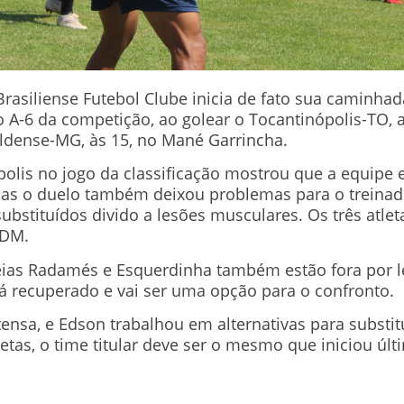
rasiliense Futebol Clube inicia de fato sua caminhad
 A-6 da competição, ao golear o Tocantinópolis-TO, 
aldense-MG, às 15, no Mané Garrincha.
olis no jogo da classificação mostrou que a equipe 
as o duelo também deixou problemas para o treinador
substituídos divido a lesões musculares. Os três atlet
 DM.
eias Radamés e Esquerdinha também estão fora por le
á recuperado e vai ser uma opção para o confronto.
ensa, e Edson trabalhou em alternativas para substitu
etas, o time titular deve ser o mesmo que iniciou últ