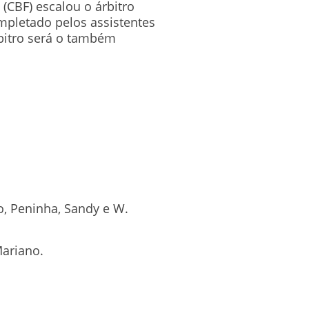
 (CBF) escalou o árbitro
mpletado pelos assistentes
rbitro será o também
o, Peninha, Sandy e W.
Mariano.