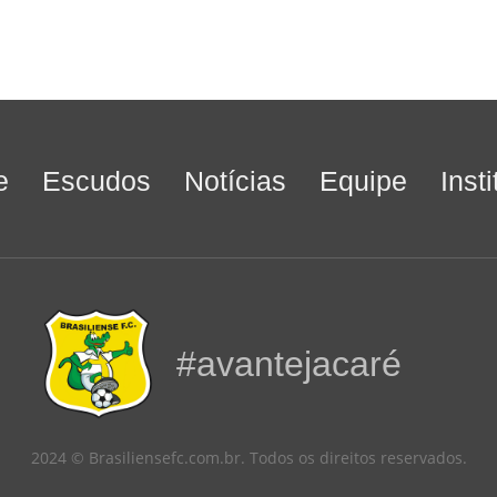
e
Escudos
Notícias
Equipe
Inst
#avantejacaré
2024 © Brasiliensefc.com.br. Todos os direitos reservados.