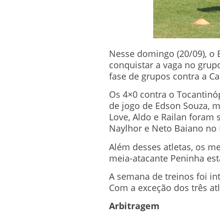
Nesse domingo (20/09), o B
conquistar a vaga no grupo
fase de grupos contra a C
Os 4×0 contra o Tocantinóp
de jogo de Edson Souza, m
Love, Aldo e Railan foram 
Naylhor e Neto Baiano no
Além desses atletas, os m
meia-atacante Peninha est
A semana de treinos foi int
Com a exceção dos três atl
Arbitragem