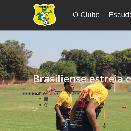
O Clube
Escud
Brasiliense estreia
André Gomes
19 setembro 2020
11:13