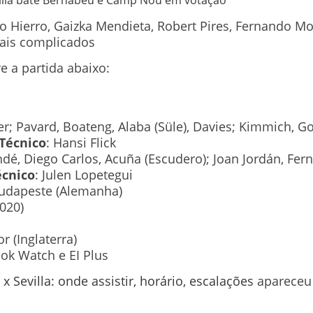
o Hierro, Gaizka Mendieta, Robert Pires, Fernando Mo
ais complicados
e a partida abaixo:
er; Pavard, Boateng, Alaba (Süle), Davies; Kimmich, Go
Técnico
: Hansi Flick
dé, Diego Carlos, Acuña (Escudero); Joan Jordán, Ferna
écnico
: Julen Lopetegui
Budapeste (Alemanha)
2020)
r (Inglaterra)
ok Watch e EI Plus
 Sevilla: onde assistir, horário, escalações
apareceu