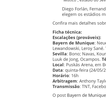
Diego Forlán, Fernand
elegem os estádios m
Confira mais detalhes sobr
Ficha técnica:
Escalações (prováveis):
Bayern de Munique
: Neu
Lewandowski, Leroy Sané.
Sevilla
: Bono; Navas, Koun
Luuk de Jong, Ocampos.
T
Local
: Puskás Arena, em 
Data
: quinta-feira (24/05/
Horário
: 16h
Arbitragem
: Anthony Taylo
Transmissão
: TNT, Facebo
O post
Bayern de Munique x