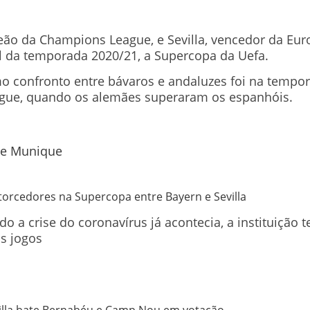
ão da Champions League, e Sevilla, vencedor da Eur
al da temporada 2020/21, a Supercopa da Uefa.
imo confronto entre bávaros e andaluzes foi na tempo
ague, quando os alemães superaram os espanhóis.
torcedores na Supercopa entre Bayern e Sevilla
do a crise do coronavírus já acontecia, a instituição
os jogos
evilla bate Bernabéu e Camp Nou em votação