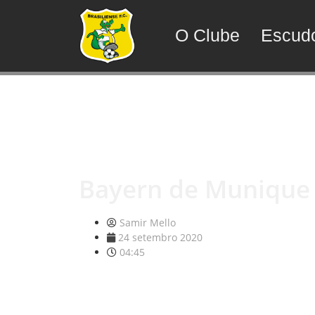
O Clube
Escud
Bayern de Munique x 
Samir Mello
24 setembro 2020
04:45