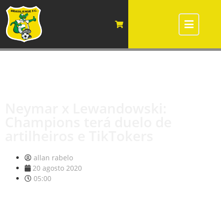
Neymar x Lewandowski:
Champions terá duelo de
artilheiros e TikTokers
allan rabelo
20 agosto 2020
05:00