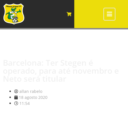
Barcelona: Ter Stegen é
operado, para até novembro e
Neto será titular
allan rabelo
18 agosto 2020
11:54