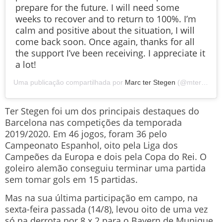
prepare for the future. I will need some
weeks to recover and to return to 100%. I’m
calm and positive about the situation, I will
come back soon. Once again, thanks for all
the support I’ve been receiving. I appreciate it
a lot!
Uma publicação compartilhada por
Marc ter Stegen
(@mterstegen1) em
Ter Stegen foi um dos principais destaques do
Barcelona nas competições da temporada
2019/2020. Em 46 jogos, foram 36 pelo
Campeonato Espanhol, oito pela Liga dos
Campeões da Europa e dois pela Copa do Rei. O
goleiro alemão conseguiu terminar uma partida
sem tomar gols em 15 partidas.
Mas na sua última participação em campo, na
sexta-feira passada (14/8), levou oito de uma vez
só na derrota por 8 x 2 para o Bayern de Munique,