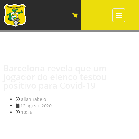
Barcelona revela que um
jogador do elenco testou
positivo para Covid-19
allan rabelo
12 agosto 2020
10:26