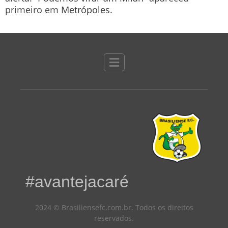
primeiro em
Metrópoles
.
#avantejacaré
2024 © Brasiliensefc.com.br. Todos os direitos
reservados.