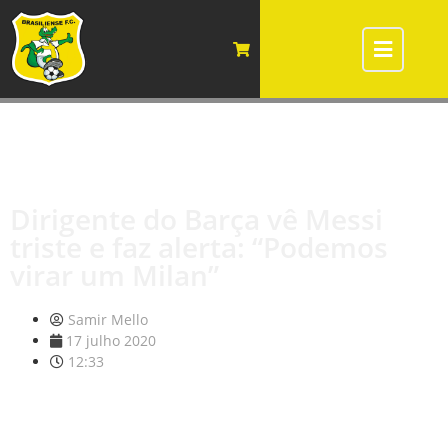
Dirigente do Barça vê Messi
triste e faz alerta: “Podemos
virar um Milan”
Samir Mello
17 julho 2020
12:33