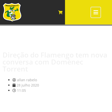
Direção do Flamengo tem nova
conversa com Domènec
Torrent
allan rabelo
28 julho 2020
11:05